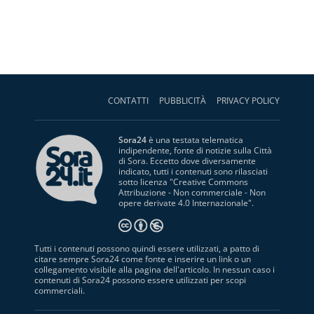
CONTATTI
PUBBLICITÀ
PRIVACY POLICY
Sora24
è una testata telematica
indipendente, fonte di notizie sulla Città
di Sora. Eccetto dove diversamente
indicato, tutti i contenuti sono rilasciati
sotto licenza "
Creative Commons
Attribuzione - Non commerciale - Non
opere derivate 4.0 Internazionale
".
Tutti i contenuti possono quindi essere utilizzati, a patto di
citare sempre Sora24 come fonte e inserire un link o un
collegamento visibile alla pagina dell'articolo. In nessun caso i
contenuti di Sora24 possono essere utilizzati per scopi
commerciali.