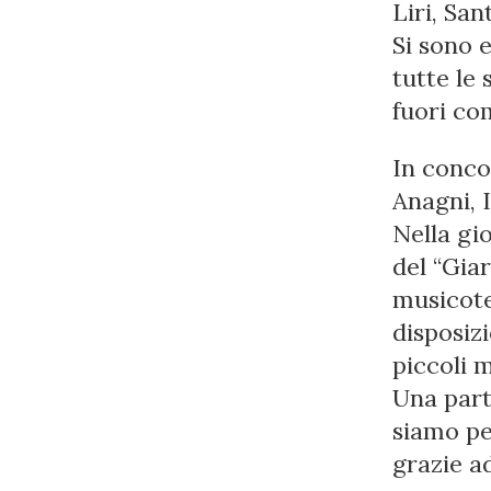
Liri, Sa
Si sono e
tutte le 
fuori co
In concor
Anagni, I
Nella gi
del “Giar
musicote
disposizi
piccoli m
Una part
siamo pe
grazie a