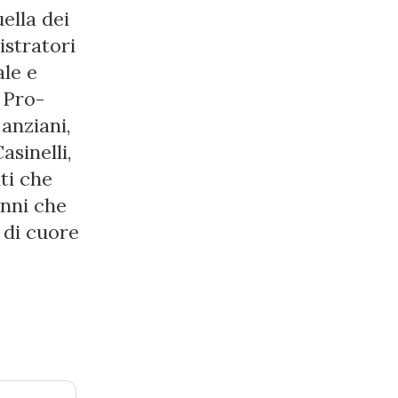
ella dei
istratori
ale e
a Pro-
anziani,
asinelli,
ti che
unni che
 di cuore