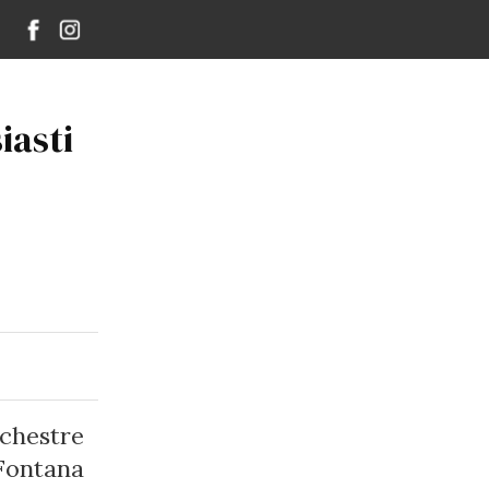
iasti
rchestre
-Fontana