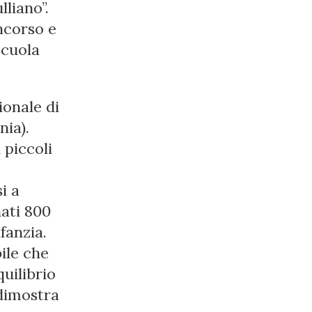
liano”.
oncorso e
scuola
ionale di
nia).
 piccoli
i a
nati 800
fanzia.
ile che
uilibrio
 dimostra