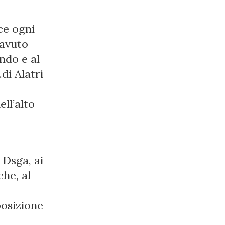
ce ogni
 avuto
ndo e al
di Alatri
ll’alto
a Dsga, ai
che, al
posizione