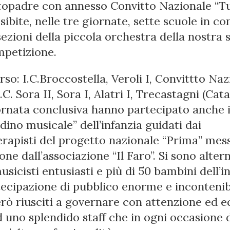
ntopadre con annesso Convitto Nazionale “Tul
sibite, nelle tre giornate, sette scuole in c
sezioni della piccola orchestra della nostra 
mpetizione.
so: I.C.Broccostella, Veroli I, Convittto Naz
.C. Sora II, Sora I, Alatri I, Trecastagni (Cata
ornata conclusiva hanno partecipato anche i
dino musicale” dell’infanzia guidati dai
rapisti del progetto nazionale “Prima” mess
one dall’associazione “Il Faro”. Si sono alter
usicisti entusiasti e più di 50 bambini dell’in
ecipazione di pubblico enorme e incontenib
rò riusciti a governare con attenzione ed eq
d uno splendido staff che in ogni occasione