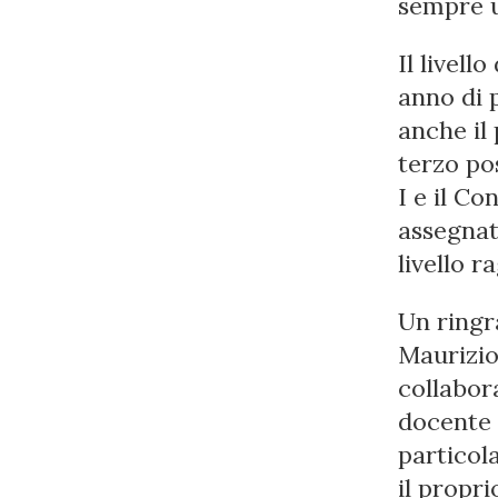
sempre u
Il livell
anno di p
anche il 
terzo pos
I e il Co
assegnat
livello r
Un ringr
Maurizio 
collabora
docente 
particol
il propri