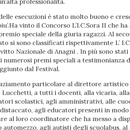
n’alta professionalità.
o delle esecuzioni è stato molto buono e cres
iu’.Ha vinto il Concorso L’I.C.Sora II che ha
premio speciale della giuria ragazzi. Al seco
to si sono classificati rispettivamente L’ I.C.
nvitto Nazionale di Anagni . In più sono stati
i numerosi premi speciali a testimonianza de
aggiunto dal Festival.
aziamento particolare al direttore artistico
Lucchetti, a tutti i docenti, alla vicaria, all
tori scolastici, agli amministrativi, alle cuo
distaccato, agli educatori presenti in modo
are al loro coordinatore che ha messo a dis
o automezzo, agli autisti degli scuolabus, al