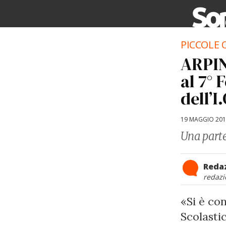
PICCOLE 
ARPINO
al 7° 
dell’
19 MAGGIO 20
Una parte
Reda
redazi
«Si è co
Scolasti