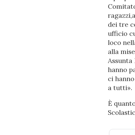
Comitato 
ragazzi,a
dei tre c
ufficio c
loco nel
alla mise
Assunta 
hanno pa
ci hanno
a tutti».
È quanto
Scolasti