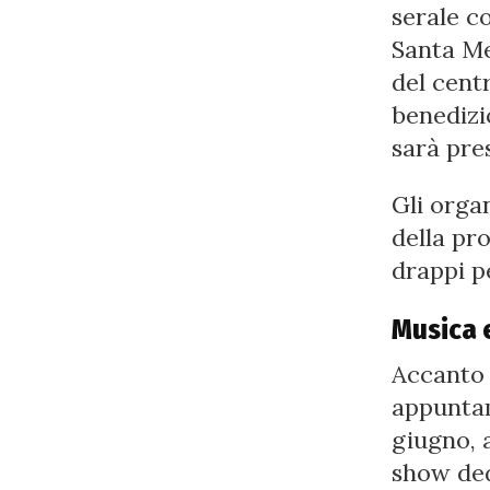
serale c
Santa Me
del centr
benedizi
sarà pre
Gli organ
della pr
drappi p
Musica e
Accanto 
appuntam
giugno, a
show ded