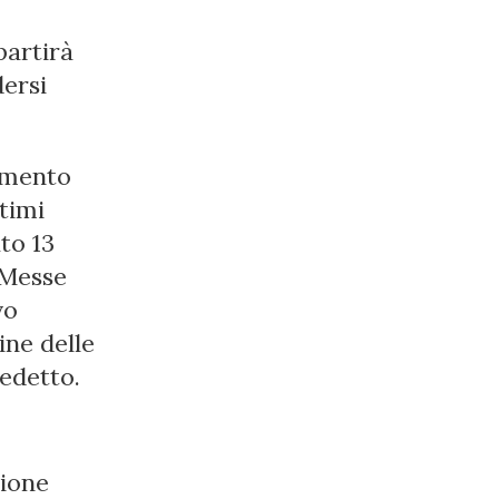
partirà
dersi
momento
ltimi
ato 13
 Messe
vo
ine delle
nedetto.
sione