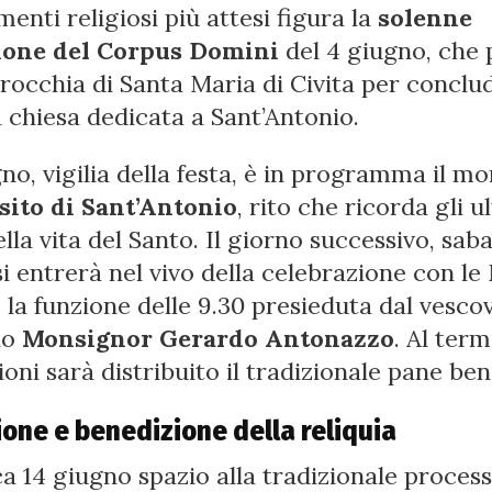
enti religiosi più attesi figura la
solenne
ione del Corpus Domini
del 4 giugno, che 
rrocchia di Santa Maria di Civita per conclu
a chiesa dedicata a Sant’Antonio.
ugno, vigilia della festa, è in programma il 
sito di Sant’Antonio
, rito che ricorda gli u
ella vita del Santo. Il giorno successivo, sab
si entrerà nel vivo della celebrazione con le
e la funzione delle 9.30 presieduta dal vesco
no
Monsignor Gerardo Antonazzo
. Al term
oni sarà distribuito il tradizionale pane be
ione e benedizione della reliquia
 14 giugno spazio alla tradizionale proces