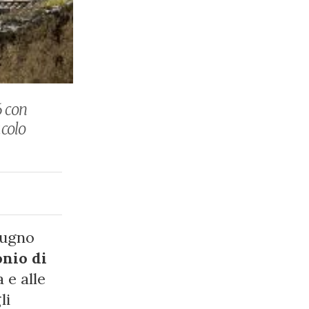
6 con
acolo
iugno
onio di
 e alle
li