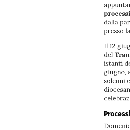
appuntam
process
dalla pa
presso l
Il 12 gi
del
Tran
istanti d
giugno, 
solenni 
diocesa
celebrazi
Process
Domenica