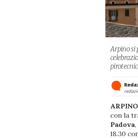
Arpino si
celebrazio
pirotecnic
Reda
redazi
ARPINO
con la t
Padova
,
18.30 con