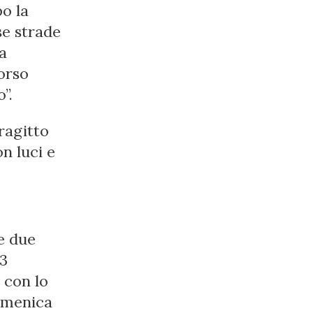
po la
se strade
la
corso
”.
tragitto
n luci e
e due
13
con lo
Domenica