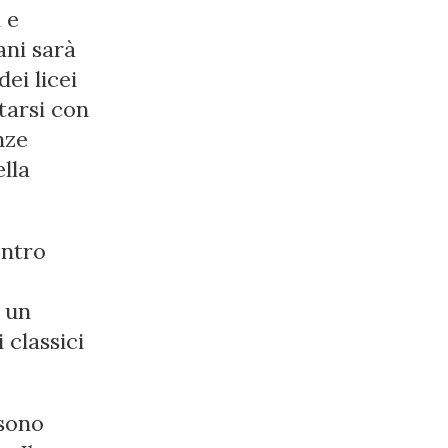
 e
ani sarà
ei licei
tarsi con
nze
lla
entro
 un
 classici
 sono