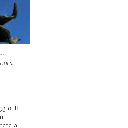
en
oni si
gio, il
um
cata a