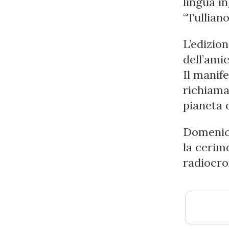
lingua in
“Tulliano
L’edizion
dell’ami
Il manif
richiama 
pianeta 
Domenica
la cerim
radiocro