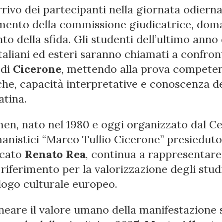
rrivo dei partecipanti nella giornata odierna
amento della commissione giudicatrice, dom
o della sfida. Gli studenti dell’ultimo anno d
italiani ed esteri saranno chiamati a confron
 di
Cicerone
, mettendo alla prova compete
iche, capacità interpretative e conoscenza de
atina.
men, nato nel 1980 e oggi organizzato dal C
anistici “Marco Tullio Cicerone” presieduto
ocato
Renato Rea
, continua a rappresentare
riferimento per la valorizzazione degli studi
alogo culturale europeo.
ineare il valore umano della manifestazione