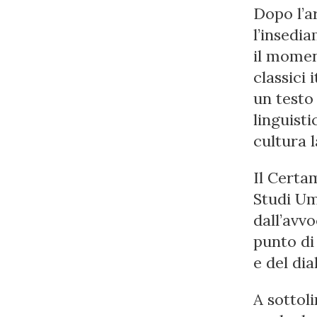
Dopo l’a
l’insedi
il moment
classici 
un testo
linguist
cultura l
Il Certa
Studi Um
dall’avv
punto di 
e del di
A sottol