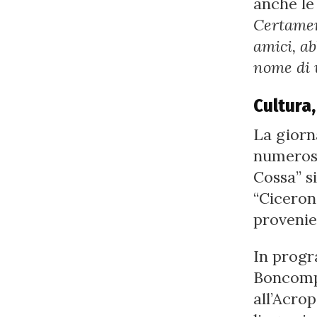
anche le
Certamen 
amici, ab
nome di
Cultura,
La giorn
numerosi
Cossa” s
“Ciceron
provenie
In progr
Boncompa
all’Acrop