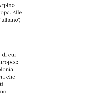
Arpino
ropa. Alle
ulliano”,
e
 di cui
europee:
lonia,
ri che
ti
ino.