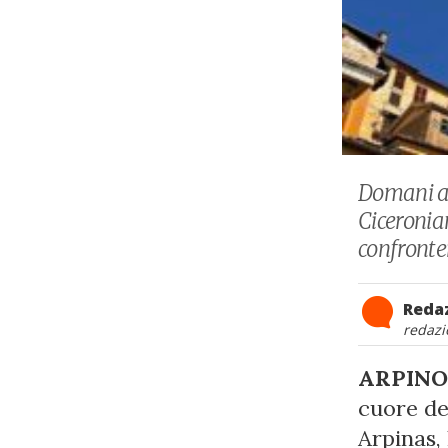
Domani ad
Ciceronia
confronte
Reda
redazi
ARPINO
cuore de
Arpinas,