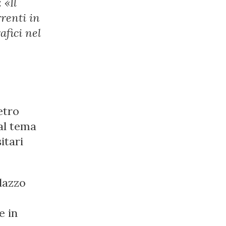
:
«Il
rrenti in
afici nel
etro
al tema
itari
lazzo
e in