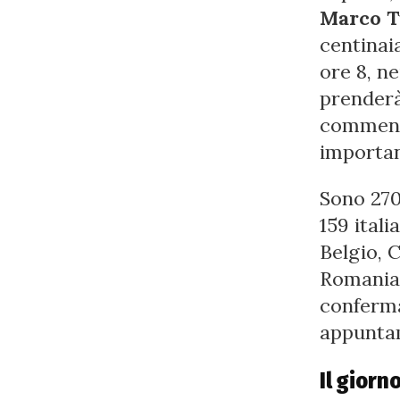
Marco T
centinaia
ore 8, ne
prenderà 
commento
importan
Sono 270 
159 itali
Belgio, 
Romania,
conferma
appuntame
Il giorn