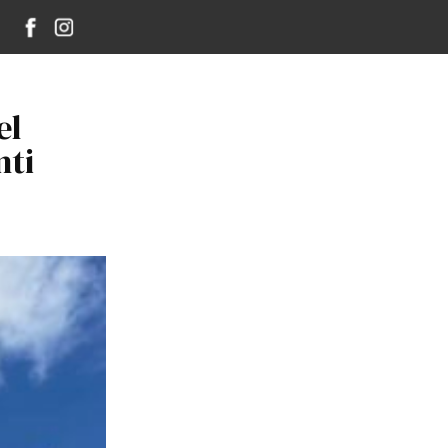
el
nti