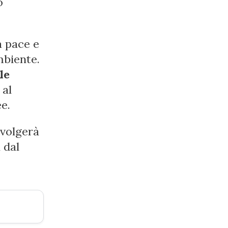
o
a pace e
mbiente.
le
 al
e.
svolgerà
 dal