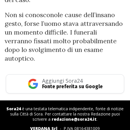
Non si conosconole cause dell’insano
gesto, forse l’uomo stava attraversando
un momento difficile. I funerali
verranno fissati molto probabilmente
dopo lo svolgimento di un esame
autoptico.
Aggiungi Sora24
Fonte preferita su Google
Sora24
è una testata telematica indipendente, fonte di notizie
sulla Città di Sora. Per contattare la nostra Redazione puoi
scrivere a
redazione@sora24.it
.
VERDANA Srl
- P.IVA 08164381009