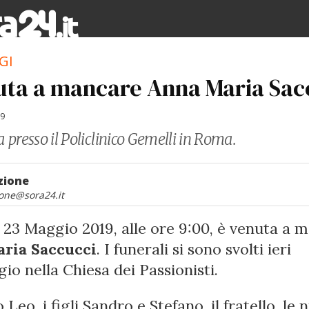
GI
uta a mancare Anna Maria Sac
19
a presso il Policlinico Gemelli in Roma.
zione
one@sora24.it
o 23 Maggio 2019, alle ore 9:00, è venuta a 
ria Saccucci
. I funerali si sono svolti ieri
io nella Chiesa dei Passionisti.
 Leo, i figli Sandro e Stefano, il fratello, le n