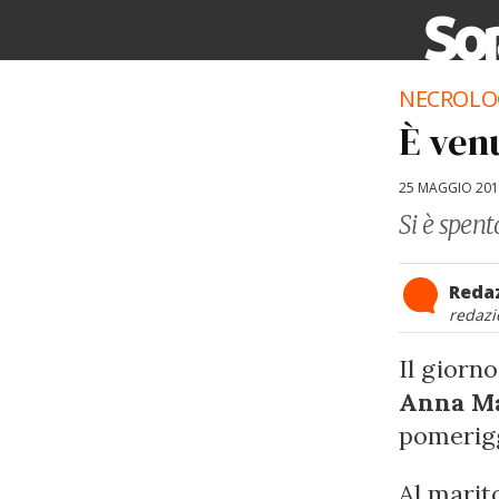
NECROLO
È ven
25 MAGGIO 20
Si è spent
Reda
redazi
Il giorn
Anna Ma
pomerigg
Al marito