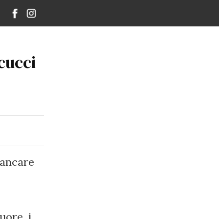
cucci
mancare
uore, i