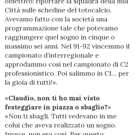
obiettivo: riportare la squadra della mia
Città sulle schedine del totocalcio.
Avevamo fatto con la società una
programmazione tale che potevamo
raggiungere quel sogno in cinque o
massimo sei anni. Nel 91-92 vincemmo il
campionato d’interregionale e
approdammo così nel campionato di C2
professionistico. Poi salimmo in C1… per
la gioia di tutti!».
«
Claudio, non ti ho mai visto
festeggiare in piazza o sbaglio?
»
«Non ti sbagli. Tutti vedevano in me
colui che aveva realizzato un sogno.
Invece, non era così. Per questo