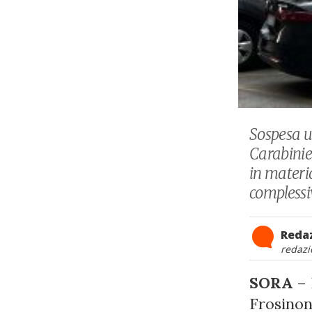
Sospesa u
Carabinie
in materia
complessiv
Reda
redazi
SORA
– 
Frosinone