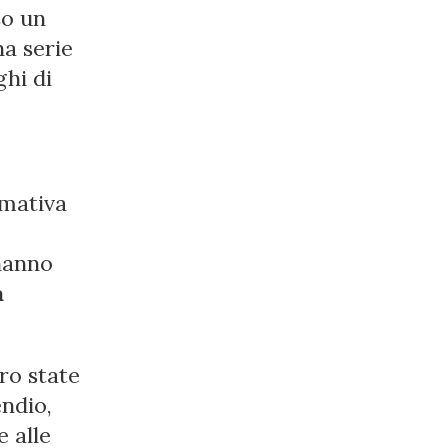
so un
a serie
ghi di
rmativa
 hanno
à
ro state
endio,
e alle