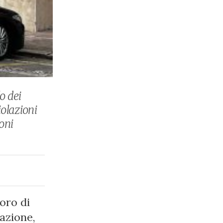
o dei
iolazioni
oni
oro di
tazione,