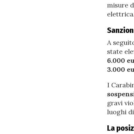
misure di
elettrica
Sanzioni
A seguito
state el
6.000 e
3.000 e
I Carabi
sospensi
gravi vio
luoghi di
La posi