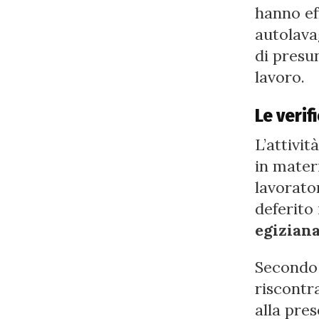
hanno ef
autolava
di presun
lavoro.
Le verif
L’attivit
in materi
lavorato
deferito 
egizian
Secondo 
riscontra
alla pres