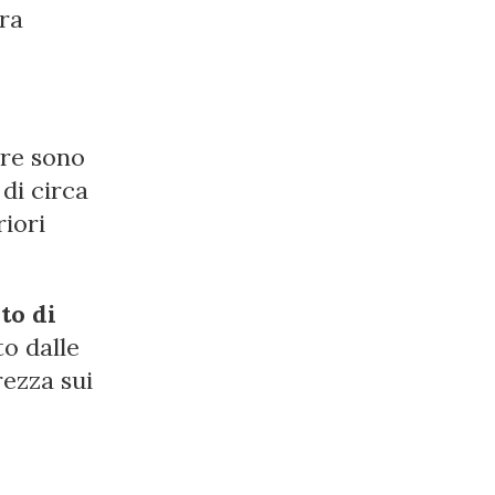
ura
are sono
di circa
riori
to di
to dalle
rezza sui