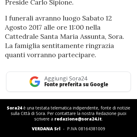
Preside Carlo Sipione.
I funerali avranno luogo Sabato 12
Agosto 2017 alle ore 11:00 nella
Cattedrale Santa Maria Assunta, Sora.
La famiglia sentitamente ringrazia
quanti vorranno partecipare.
Aggiungi Sora24
Fonte preferita su Google
Sora24
è una testata telematica indipendente, fonte di notizie
sulla Città di Sora. Per contattare la nostra Redazione puoi
scrivere a
redazione@sora24.it
.
VERDANA Srl
- P.IVA 08164381009