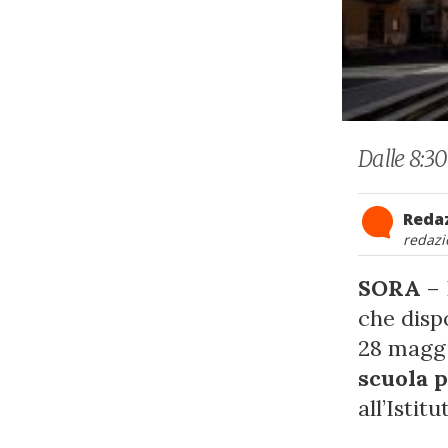
Dalle 8:30
Reda
redazi
SORA
– 
che dispo
28 maggi
scuola p
all’Isti