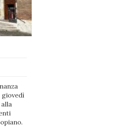
inanza
r giovedì
alla
enti
popiano.