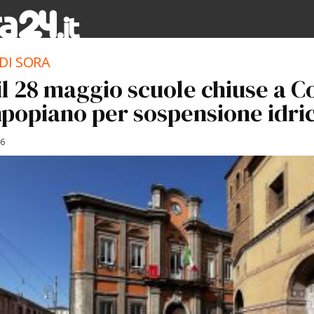
DI SORA
 il 28 maggio scuole chiuse a 
popiano per sospensione idri
26