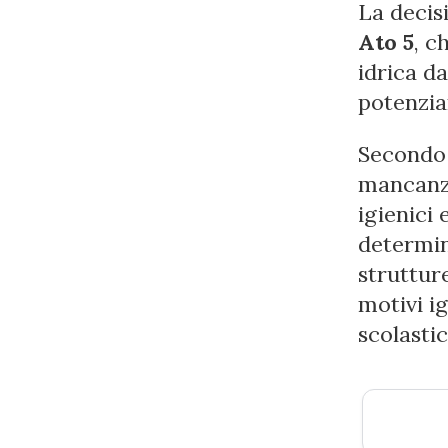
La decis
Ato 5
, c
idrica da
potenzia
Secondo 
mancanza
igienici 
determin
struttur
motivi ig
scolastic