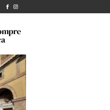
Compre
ca