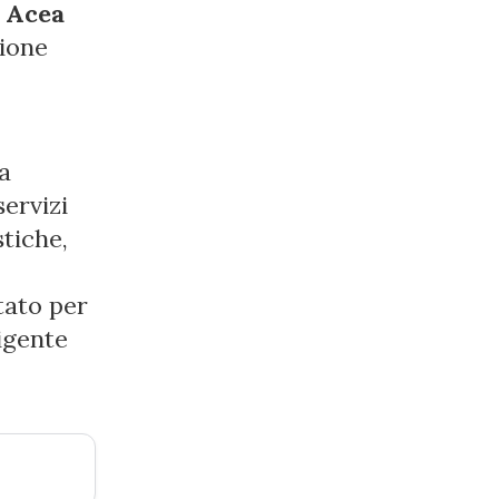
i
Acea
zione
a
servizi
stiche,
tato per
rigente