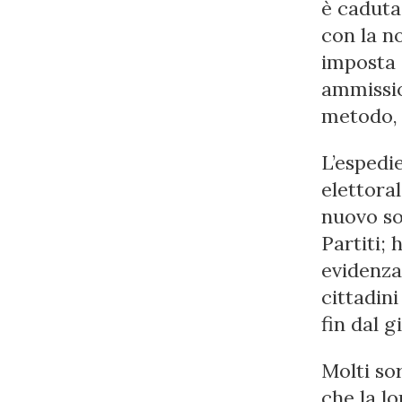
è caduta 
con la n
imposta 
ammissio
metodo, c
L’espedi
elettoral
nuovo so
Partiti; 
evidenza
cittadin
fin dal g
Molti sor
che la lo