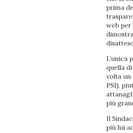
prima de
trasparen
web per c
dimostr
disatteso
L’unica 
quella d
volta un 
PSI), pi
attanagl
più gran
Il Sinda
più lui 