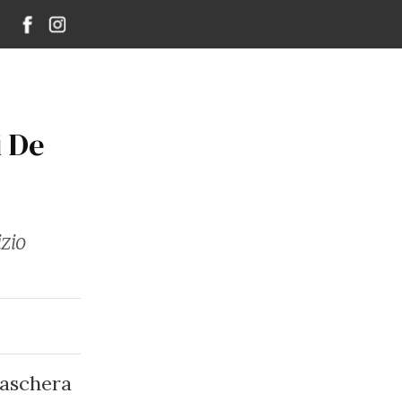
i De
izio
maschera