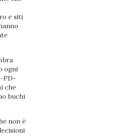
o e siti
i hanno
nte
mbra
o ogni
FI-PD-
mi che
ono buchi
che non è
decisioni