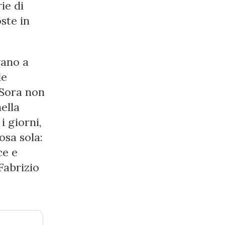
ie di
ste in
vano a
le
 Sora non
ella
i giorni,
osa sola:
ce e
Fabrizio