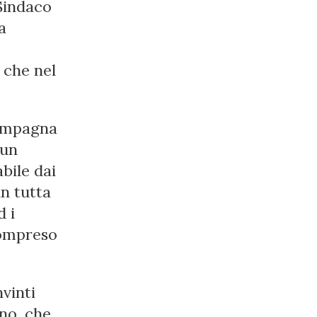
 Sindaco
a
 che nel
campagna
 un
bile dai
in tutta
d i
compreso
nvinti
ino, che