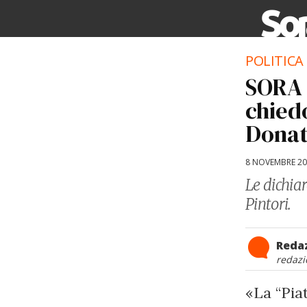
POLITICA
SORA –
chied
Donat
8 NOVEMBRE 2
Le dichiar
Pintori.
Reda
redazi
«La “Pia