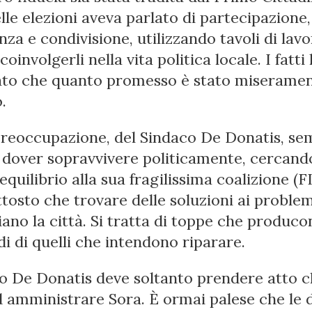
lle elezioni aveva parlato di partecipazione,
za e condivisione, utilizzando tavoli di lavor
oinvolgerli nella vita politica locale. I fatt
ato che quanto promesso è stato miserame
.
preoccupazione, del Sindaco De Donatis, se
i dover sopravvivere politicamente, cercand
equilibrio alla sua fragilissima coalizione (
uttosto che trovare delle soluzioni ai proble
iano la città. Si tratta di toppe che produc
di di quelli che intendono riparare.
co De Donatis deve soltanto prendere atto 
ad amministrare Sora. È ormai palese che le 