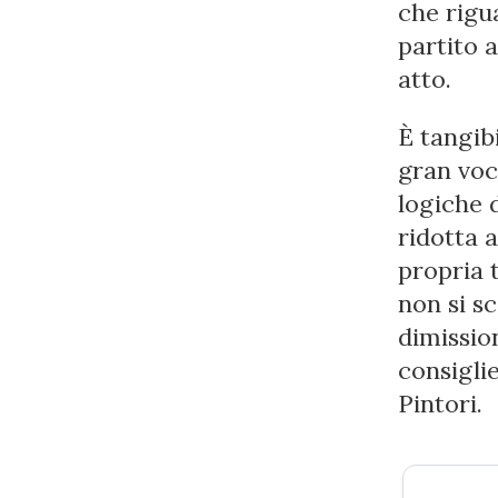
che rigu
partito 
atto.
È tangibi
gran voc
logiche 
ridotta a
propria t
non si s
dimissio
consigli
Pintori.