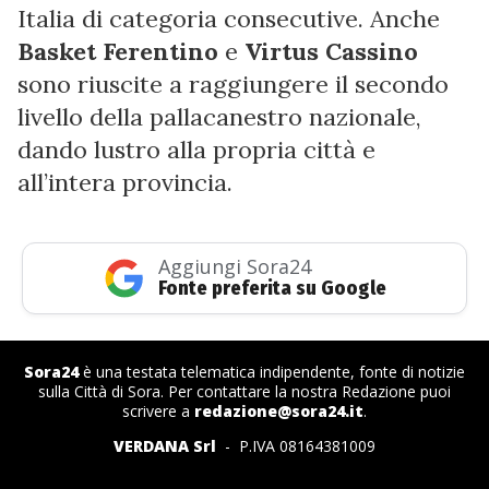
Italia di categoria consecutive. Anche
Basket Ferentino
e
Virtus Cassino
sono riuscite a raggiungere il secondo
livello della pallacanestro nazionale,
dando lustro alla propria città e
all’intera provincia.
Aggiungi Sora24
Fonte preferita su Google
Sora24
è una testata telematica indipendente, fonte di notizie
sulla Città di Sora. Per contattare la nostra Redazione puoi
scrivere a
redazione@sora24.it
.
VERDANA Srl
- P.IVA 08164381009