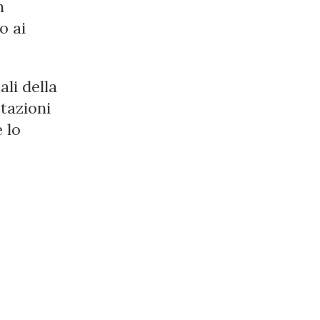
n
o ai
ali della
otazioni
 lo