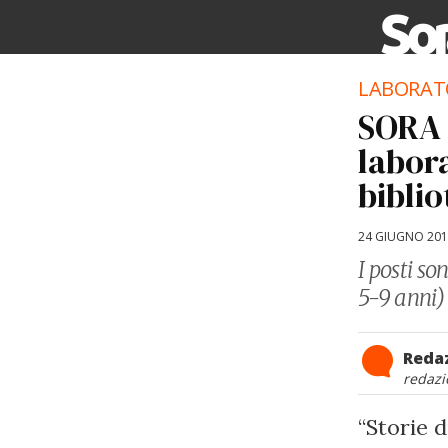
LABORATO
SORA –
labora
bibli
24 GIUGNO 20
I posti so
5-9 anni) 
Reda
redazi
“Storie d