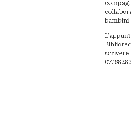
compagni
collabor
bambini d
L’appun
Bibliote
scrivere
07768283