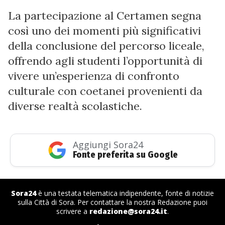
La partecipazione al Certamen segna
così uno dei momenti più significativi
della conclusione del percorso liceale,
offrendo agli studenti l’opportunità di
vivere un’esperienza di confronto
culturale con coetanei provenienti da
diverse realtà scolastiche.
Aggiungi Sora24
Fonte preferita su Google
Sora24
è una testata telematica indipendente, fonte di notizie
sulla Città di Sora. Per contattare la nostra Redazione puoi
scrivere a
redazione@sora24.it
.