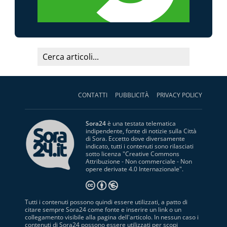
CONTATTI
PUBBLICITÀ
PRIVACY POLICY
Sora24
è una testata telematica
indipendente, fonte di notizie sulla Città
di Sora. Eccetto dove diversamente
indicato, tutti i contenuti sono rilasciati
sotto licenza "
Creative Commons
Attribuzione - Non commerciale - Non
opere derivate 4.0 Internazionale
".
Tutti i contenuti possono quindi essere utilizzati, a patto di
citare sempre Sora24 come fonte e inserire un link o un
collegamento visibile alla pagina dell'articolo. In nessun caso i
contenuti di Sora24 possono essere utilizzati per scopi