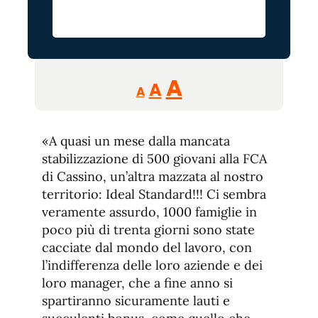
Reducir
Aumentar
Restablecer
A
A
A
tamaño
tamaño
tamaño
de
de
fuente.
«A quasi un mese dalla mancata
de
fuente
stabilizzazione di 500 giovani alla FCA
fuente.
di Cassino, un’altra mazzata al nostro
territorio: Ideal Standard!!! Ci sembra
veramente assurdo, 1000 famiglie in
poco più di trenta giorni sono state
cacciate dal mondo del lavoro, con
l’indifferenza delle loro aziende e dei
loro manager, che a fine anno si
spartiranno sicuramente lauti e