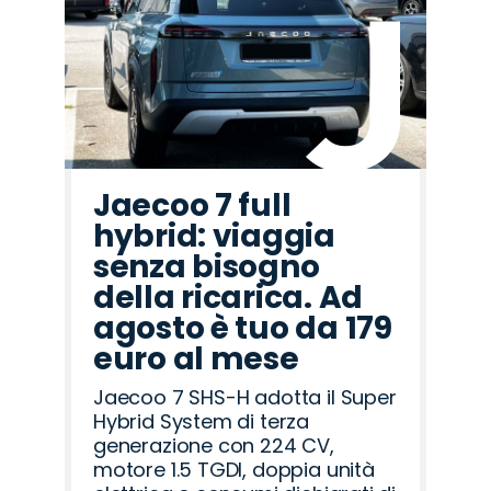
Opel
Omoda
Mazda
Land
Jeep
Cupra
Jaecoo
Abarth
Lancia
Fiat
Alfa
Citroën
Seat
Hyundai
Peugeot
Rover
Romeo
Jaecoo 7 full
hybrid: viaggia
senza bisogno
della ricarica. Ad
agosto è tuo da 179
euro al mese
Jaecoo 7 SHS-H adotta il Super
Hybrid System di terza
generazione con 224 CV,
motore 1.5 TGDI, doppia unità