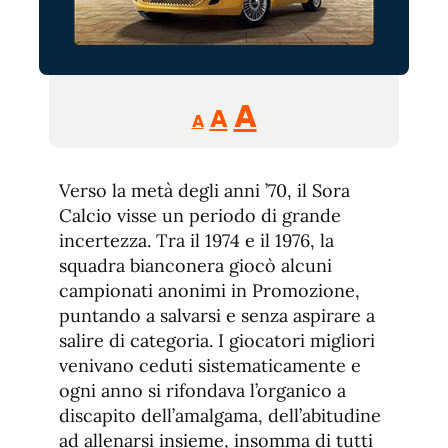
Reducir
Aumentar
Restablecer
A
A
A
tamaño
tamaño
tamaño
de
de
fuente.
Verso la metà degli anni ’70, il Sora
de
fuente
Calcio visse un periodo di grande
fuente.
incertezza. Tra il 1974 e il 1976, la
squadra bianconera giocò alcuni
campionati anonimi in Promozione,
puntando a salvarsi e senza aspirare a
salire di categoria. I giocatori migliori
venivano ceduti sistematicamente e
ogni anno si rifondava l’organico a
discapito dell’amalgama, dell’abitudine
ad allenarsi insieme, insomma di tutti