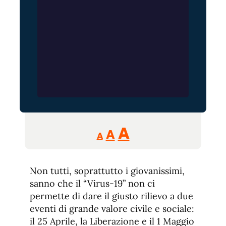
Reducir
Aumentar
Restablecer
A
A
A
tamaño
tamaño
tamaño
de
de
fuente.
Non tutti, soprattutto i giovanissimi,
de
fuente
sanno che il “Virus-19” non ci
fuente.
permette di dare il giusto rilievo a due
eventi di grande valore civile e sociale:
il 25 Aprile, la Liberazione e il 1 Maggio