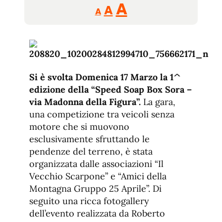
Reducir
Aumentar
Restablecer
A
A
A
tamaño
tamaño
tamaño
de
de
fuente.
de
fuente
fuente.
Si è svolta Domenica 17 Marzo la 1^
edizione della “Speed Soap Box Sora –
via Madonna della Figura”.
La gara,
una competizione tra veicoli senza
motore che si muovono
esclusivamente sfruttando le
pendenze del terreno, è stata
organizzata dalle associazioni “Il
Vecchio Scarpone” e “Amici della
Montagna Gruppo 25 Aprile”. Di
seguito una ricca fotogallery
dell’evento realizzata da Roberto