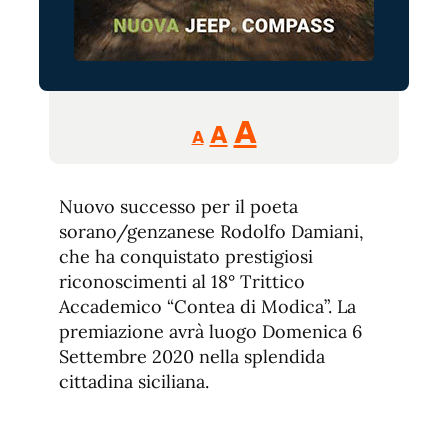
Reducir
Aumentar
Restablecer
A
A
A
tamaño
tamaño
tamaño
de
de
fuente.
Nuovo successo per il poeta
de
fuente
sorano/genzanese Rodolfo Damiani,
fuente.
che ha conquistato prestigiosi
riconoscimenti al 18° Trittico
Accademico “Contea di Modica”. La
premiazione avrà luogo Domenica 6
Settembre 2020 nella splendida
cittadina siciliana.