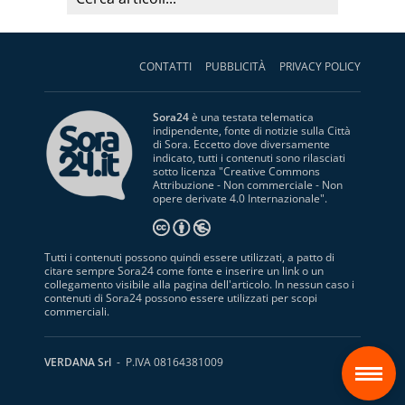
CONTATTI
PUBBLICITÀ
PRIVACY POLICY
Sora24
è una testata telematica
indipendente, fonte di notizie sulla Città
di Sora. Eccetto dove diversamente
indicato, tutti i contenuti sono rilasciati
sotto licenza "
Creative Commons
Attribuzione - Non commerciale - Non
opere derivate 4.0 Internazionale
".
Tutti i contenuti possono quindi essere utilizzati, a patto di
citare sempre Sora24 come fonte e inserire un link o un
collegamento visibile alla pagina dell'articolo. In nessun caso i
contenuti di Sora24 possono essere utilizzati per scopi
commerciali.
S
VERDANA Srl
- P.IVA 08164381009