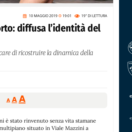
10 MAGGIO 2019
19:01
19"
DI LETTURA
to: diffusa l’identità del
care di ricostruire la dinamica della
Reducir
Aumentar
Restablecer
A
A
A
tamaño
tamaño
tamaño
de
de
fuente.
i è stato rinvenuto senza vita stamane
de
fuente
multipiano situato in Viale Mazzini a