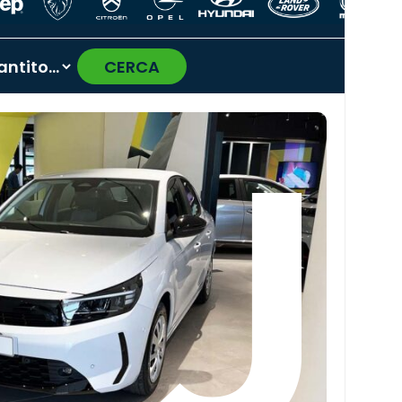
CERCA
›