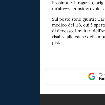
Frosinone. Il ragazzo, orig
un’altezza considerevole s
Sul posto sono giunti i Cara
medico del 118, cui è spett
di decesso. I militari dell’
risalire alle cause della 
pista.
Agg
Fon