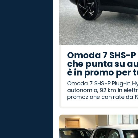
Omoda 7 SHS-P P
che punta su au
è in promo per 
Omoda 7 SHS-P Plug-in Hybr
autonomia, 92 km in elettr
promozione con rate da 19