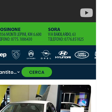
CERCA
›