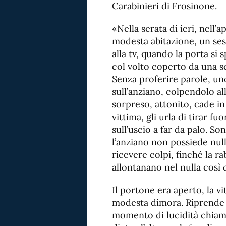
Carabinieri di Frosinone.
«Nella serata di ieri, nell’
modesta abitazione, un ses
alla tv, quando la porta si
col volto coperto da una sc
Senza proferire parole, uno
sull’anziano, colpendolo al
sorpreso, attonito, cade in 
vittima, gli urla di tirar fu
sull’uscio a far da palo. So
l’anziano non possiede null
ricevere colpi, finché la ra
allontanano nel nulla così 
Il portone era aperto, la vi
modesta dimora. Riprende fi
momento di lucidità chiama