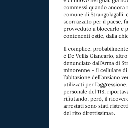
e di nuovo nei guai; già no
commessi quando ancora mi
comune di Strangolagalli, c
scorrazzato per il paese, f
provveduto a bloccarlo e pi
contenenti ostie, dalla chi
Il complice, probabilmente 
è De Vellis Giancarlo, altr
denunciato dall’Arma di St
minorenne – il cellulare d
l’abitazione dell’anziano ve
utilizzati per l’aggression
personale del 118, riportav
rifiutando, però, il ricover
arrestati sono stati ristret
del rito direttissima».