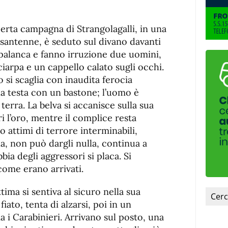
fuente.
aperta campagna di Strangolagalli, in una
santenne, è seduto sul divano davanti
 spalanca e fanno irruzione due uomini,
iarpa e un cappello calato sugli occhi.
 si scaglia con inaudita ferocia
la testa con un bastone; l’uomo è
terra. La belva si accanisce sulla sua
ori l’oro, mentre il complice resta
no attimi di terrore interminabili,
a, non può dargli nulla, continua a
bbia degli aggressori si placa. Si
come erano arrivati.
ttima si sentiva al sicuro nella sua
ato, tenta di alzarsi, poi in un
 i Carabinieri. Arrivano sul posto, una