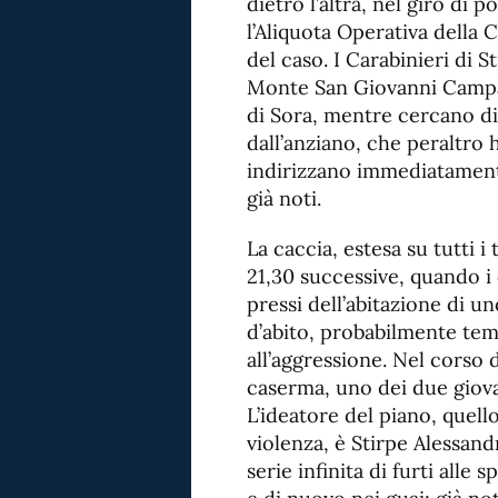
dietro l’altra, nel giro di 
l’Aliquota Operativa della C
del caso. I Carabinieri di S
Monte San Giovanni Campano
di Sora, mentre cercano di 
dall’anziano, che peraltro h
indirizzano immediatament
già noti.
La caccia, estesa su tutti i 
21,30 successive, quando i
pressi dell’abitazione di u
d’abito, probabilmente tem
all’aggressione. Nel corso 
caserma, uno dei due giova
L’ideatore del piano, quel
violenza, è Stirpe Alessan
serie infinita di furti alle