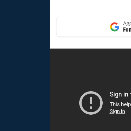
Agg
Fon