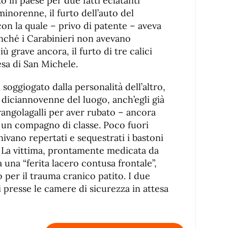
to in paese per due fatti eclatanti
norenne, il furto dell’auto del
on la quale – privo di patente – aveva
inché i Carabinieri non avevano
ù grave ancora, il furto di tre calici
esa di San Michele.
soggiogato dalla personalità dell’altro,
o diciannovenne del luogo, anch’egli già
rangolagalli per aver rubato – ancora
i un compagno di classe. Poco fuori
nivano repertati e sequestrati i bastoni
e. La vittima, prontamente medicata da
a una “ferita lacero contusa frontale”,
o per il trauma cranico patito. I due
ti presse le camere di sicurezza in attesa