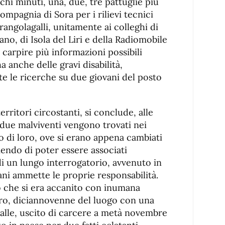
pochi minuti, una, due, tre pattuglie più
ompagnia di Sora per i rilievi tecnici
trangolagalli, unitamente ai colleghi di
, di Isola del Liri e della Radiomobile
carpire più informazioni possibili
a anche delle gravi disabilità,
e le ricerche su due giovani del posto
territori circostanti, si conclude, alle
 due malviventi vengono trovati nei
no di loro, ove si erano appena cambiati
endo di poter essere associati
di un lungo interrogatorio, avvenuto in
ni ammette le proprie responsabilità.
lo che si era accanito con inumana
dro, diciannovenne del luogo con una
 spalle, uscito di carcere a metà novembre