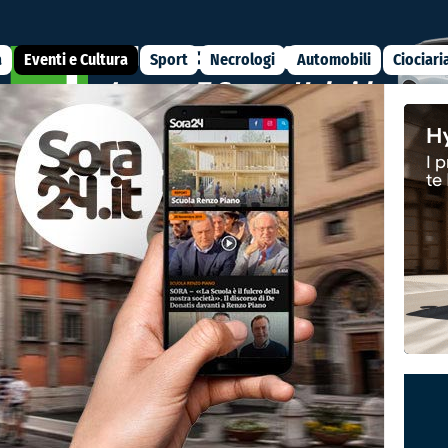
a
Eventi e Cultura
Sport
Necrologi
Automobili
Ciociari