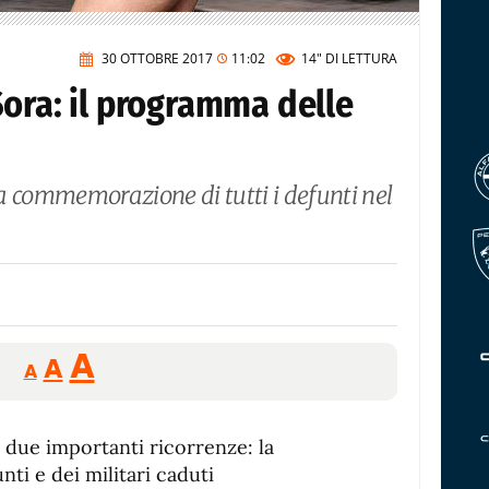
30 OTTOBRE 2017
11:02
14"
DI LETTURA
ora: il programma delle
on la commemorazione di tutti i defunti nel
Reducir
Aumentar
Restablecer
A
A
A
tamaño
tamaño
tamaño
de
de
fuente.
 due importanti ricorrenze: la
de
fuente
i e dei militari caduti