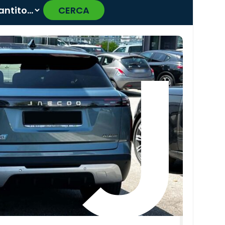
CERCA
›