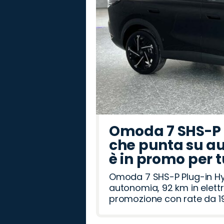
Omoda 7 SHS-P P
che punta su au
è in promo per 
Omoda 7 SHS-P Plug-in Hybr
autonomia, 92 km in elettr
promozione con rate da 19