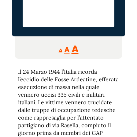
Reducir
Aumentar
Restablecer
A
A
A
tamaño
tamaño
tamaño
de
de
fuente.
Il 24 Marzo 1944 l’Italia ricorda
de
fuente
l’eccidio delle Fosse Ardeatine, efferata
fuente.
esecuzione di massa nella quale
vennero uccisi 335 civili e militari
italiani. Le vittime vennero trucidate
dalle truppe di occupazione tedesche
come rappresaglia per l’attentato
partigiano di via Rasella, compiuto il
giorno prima da membri dei GAP