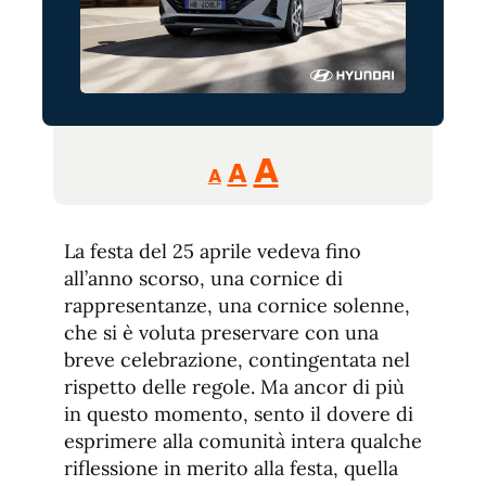
Reducir
Aumentar
Restablecer
A
A
A
tamaño
tamaño
tamaño
de
de
fuente.
La festa del 25 aprile vedeva fino
de
fuente
all’anno scorso, una cornice di
fuente.
rappresentanze, una cornice solenne,
che si è voluta preservare con una
breve celebrazione, contingentata nel
rispetto delle regole. Ma ancor di più
in questo momento, sento il dovere di
esprimere alla comunità intera qualche
riflessione in merito alla festa, quella