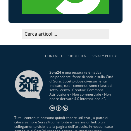
CONTATTI
PUBBLICITÀ
PRIVACY POLICY
Sora24
è una testata telematica
indipendente, fonte di notizie sulla Città
di Sora. Eccetto dove diversamente
indicato, tutti i contenuti sono rilasciati
sotto licenza "
Creative Commons
Attribuzione - Non commerciale - Non
opere derivate 4.0 Internazionale
".
Tutti i contenuti possono quindi essere utilizzati, a patto di
citare sempre Sora24 come fonte e inserire un link o un
collegamento visibile alla pagina dell'articolo. In nessun caso i
contenuti di Sora24 possono essere utilizzati per scopi