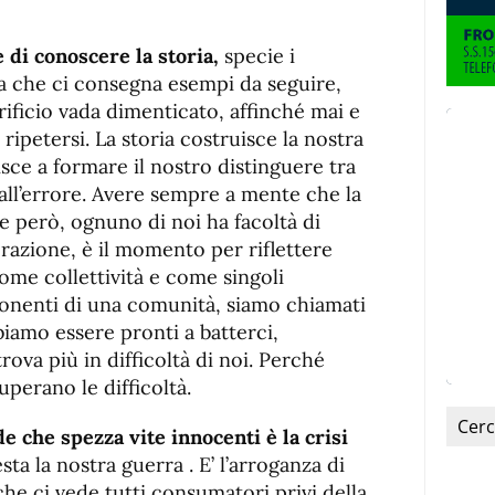
 di conoscere la storia,
specie i
ia che ci consegna esempi da seguire,
rificio vada dimenticato, affinché mai e
 ripetersi. La storia costruisce la nostra
sce a formare il nostro distinguere tra
 dall’errore. Avere sempre a mente che la
ove però, ognuno di noi ha facoltà di
berazione, è il momento per riflettere
come collettività e come singoli
nenti di una comunità, siamo chiamati
biamo essere pronti a batterci,
rova più in difficoltà di noi. Perché
superano le difficoltà.
de che spezza vite innocenti è la crisi
sta la nostra guerra . E’ l’arroganza di
he ci vede tutti consumatori privi della