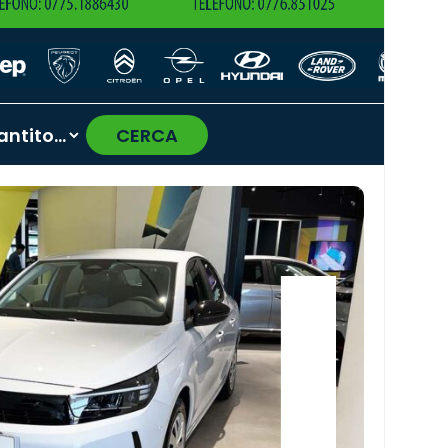
CERCA
›