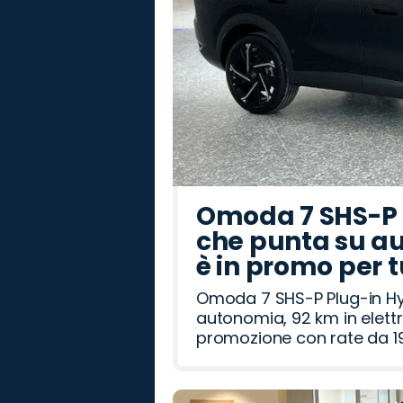
Omoda 7 SHS-P P
che punta su au
è in promo per 
Omoda 7 SHS-P Plug-in Hybr
autonomia, 92 km in elettr
promozione con rate da 19