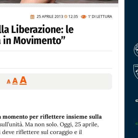
25 APRILE 2013
12:35
1’
DI LETTURA
lla Liberazione: le
ra in Movimento”
Reducir
Aumentar
Restablecer
A
A
A
tamaño
tamaño
tamaño
de
de
fuente.
de
fuente
fuente.
n momento per riflettere insieme sulla
ull’unità. Ma non solo. Oggi, 25 aprile,
i deve riflettere sul coraggio e il