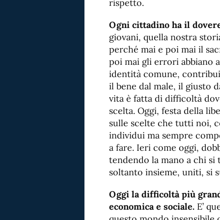
rispetto.
Ogni cittadino ha il dovere
giovani, quella nostra stor
perché mai e poi mai il sac
poi mai gli errori abbiano a
identità comune, contribui
il bene dal male, il giusto
vita è fatta di difficoltà d
scelta. Oggi, festa della li
sulle scelte che tutti noi, 
individui ma sempre compo
a fare. Ieri come oggi, dob
tendendo la mano a chi si t
soltanto insieme, uniti, si 
Oggi la difficoltà più gran
economica e sociale.
E’ que
questo mondo insensibile c