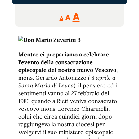
Reducir
Aumentar
Restablecer
A
A
A
tamaño
tamaño
tamaño
de
de
fuente.
de
fuente
fuente.
Mentre ci prepariamo a celebrare
l’evento della consacrazione
episcopale del nostro nuovo Vescovo
,
mons. Gerardo Antonazzo
( 8 aprile a
Santa Maria di Leuca),
il pensiero ed i
sentimenti vanno al 27 febbraio del
1983 quando a Rieti veniva consacrato
vescovo mons. Lorenzo Chiarinelli,
colui che circa quindici giorni dopo
raggiungeva la nostra diocesi per
svolgervi il suo ministero episcopale