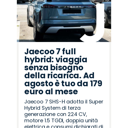
Jeep
Cupra
Jaecoo
Fiat
Omoda
Citroën
Hyundai
Opel
Peugeot
Alfa
Mazda
Land
Seat
Lancia
Abarth
Romeo
Rover
Jaecoo 7 full
hybrid: viaggia
senza bisogno
della ricarica. Ad
agosto è tuo da 179
euro al mese
Jaecoo 7 SHS-H adotta il Super
Hybrid System di terza
generazione con 224 CV,
motore 1.5 TGDI, doppia unità
elettrica e consumi dichiarati di