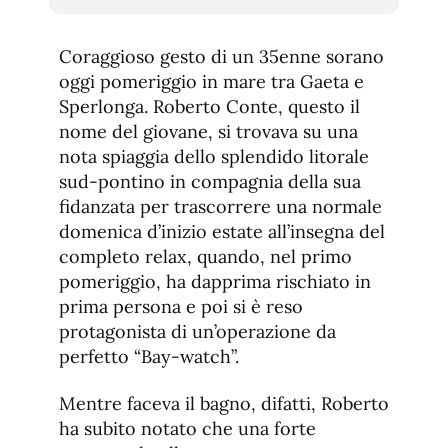
tamaño
tamaño
de
de
fuente.
Coraggioso gesto di un 35enne sorano
de
fuente
oggi pomeriggio in mare tra Gaeta e
fuente.
Sperlonga. Roberto Conte, questo il
nome del giovane, si trovava su una
nota spiaggia dello splendido litorale
sud-pontino in compagnia della sua
fidanzata per trascorrere una normale
domenica d’inizio estate all’insegna del
completo relax, quando, nel primo
pomeriggio, ha dapprima rischiato in
prima persona e poi si è reso
protagonista di un’operazione da
perfetto “Bay-watch”.
Mentre faceva il bagno, difatti, Roberto
ha subito notato che una forte