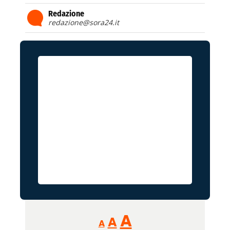
Redazione
redazione@sora24.it
Reducir
Aumentar
Restablecer
A
A
A
tamaño