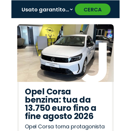
CERCA
‹
›
Promo
Promo
Promo
Promo
Promo
Promo
Promo
Promo
Promo
Promo
Promo
Promo
Promo
Promo
Promo
Peugeot
Jeep
Lancia
Jaecoo
Opel
Land
Cupra
Omoda
Alfa
Fiat
Hyundai
Seat
Citroën
Abarth
Mazda
Rover
Romeo
Opel Corsa
benzina: tua da
13.750 euro fino a
fine agosto 2026
Opel Corsa torna protagonista