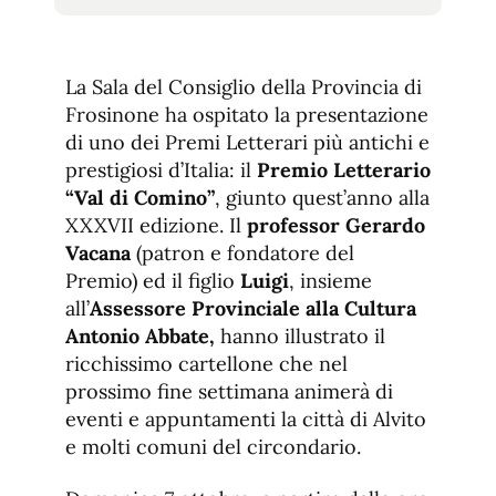
tamaño
tamaño
de
de
fuente.
de
fuente
La Sala del Consiglio della Provincia di
fuente.
Frosinone ha ospitato la presentazione
di uno dei Premi Letterari più antichi e
prestigiosi d’Italia: il
Premio Letterario
“Val di Comino”
, giunto quest’anno alla
XXXVII edizione. Il
professor Gerardo
Vacana
(patron e fondatore del
Premio) ed il figlio
Luigi
, insieme
all’
Assessore Provinciale alla Cultura
Antonio Abbate,
hanno illustrato il
ricchissimo cartellone che nel
prossimo fine settimana animerà di
eventi e appuntamenti la città di Alvito
e molti comuni del circondario.