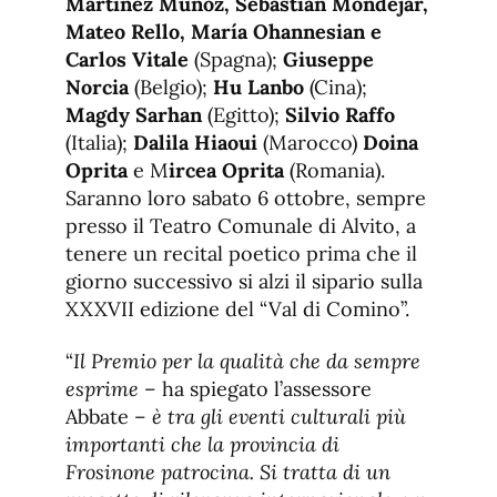
Martínez Muñoz, Sebastián Mondéjar,
Mateo Rello, María Ohannesian e
Carlos Vitale
(Spagna);
Giuseppe
Norcia
(Belgio);
Hu Lanbo
(Cina);
Magdy Sarhan
(Egitto);
Silvio Raffo
(Italia);
Dalila Hiaoui
(Marocco)
Doina
Oprita
e M
ircea Oprita
(Romania).
Saranno loro sabato 6 ottobre, sempre
presso il Teatro Comunale di Alvito, a
tenere un recital poetico prima che il
giorno successivo si alzi il sipario sulla
XXXVII edizione del “Val di Comino”.
“
Il Premio per la qualità che da sempre
esprime
– ha spiegato l’assessore
Abbate –
è tra gli eventi culturali più
importanti che la provincia di
Frosinone patrocina. Si tratta di un