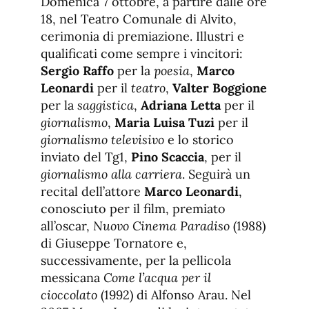
Domenica 7 ottobre, a partire dalle ore
18, nel Teatro Comunale di Alvito,
cerimonia di premiazione. Illustri e
qualificati come sempre i vincitori:
Sergio Raffo
per la
poesia
,
Marco
Leonardi
per il
teatro
,
Valter Boggione
per la
saggistica
,
Adriana Letta
per il
giornalismo
,
Maria Luisa Tuzi
per il
giornalismo televisivo
e lo storico
inviato del Tg1,
Pino Scaccia
, per il
giornalismo alla carriera
. Seguirà un
recital dell’attore
Marco Leonardi
,
conosciuto per il film, premiato
all’oscar,
Nuovo Cinema Paradiso
(1988)
di Giuseppe Tornatore e,
successivamente, per la pellicola
messicana
Come l’acqua per il
cioccolato
(1992) di Alfonso Arau. Nel