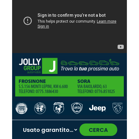
CERCA
‹
›