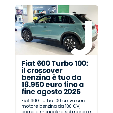
Promo
Promo
Promo
Promo
Promo
Promo
Promo
Promo
Promo
Promo
Promo
Promo
Promo
Promo
Promo
Abarth
Alfa
Land
Peugeot
Hyundai
Omoda
Jeep
Fiat
Opel
Lancia
Citroën
Cupra
Seat
Mazda
Jaecoo
Romeo
Rover
Fiat 600 Turbo 100:
il crossover
benzina è tuo da
18.950 euro fino a
fine agosto 2026
Fiat 600 Turbo 100 arriva con
motore benzina da 100 CV,
cambio manuale a sei marce e