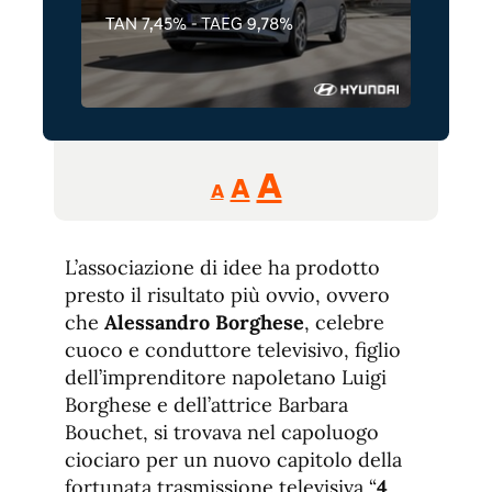
Reducir
Aumentar
Restablecer
A
A
A
tamaño
tamaño
tamaño
de
de
fuente.
L’associazione di idee ha prodotto
de
fuente
presto il risultato più ovvio, ovvero
fuente.
che
Alessandro Borghese
, celebre
cuoco e conduttore televisivo, figlio
dell’imprenditore napoletano Luigi
Borghese e dell’attrice Barbara
Bouchet, si trovava nel capoluogo
ciociaro per un nuovo capitolo della
fortunata trasmissione televisiva “
4