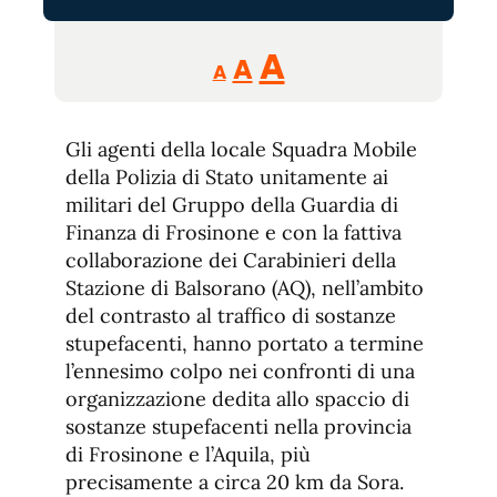
Reducir
Aumentar
Restablecer
A
A
A
tamaño
tamaño
tamaño
de
de
fuente.
Gli agenti della locale Squadra Mobile
de
fuente
della Polizia di Stato unitamente ai
fuente.
militari del Gruppo della Guardia di
Finanza di Frosinone e con la fattiva
collaborazione dei Carabinieri della
Stazione di Balsorano (AQ), nell’ambito
del contrasto al traffico di sostanze
stupefacenti, hanno portato a termine
l’ennesimo colpo nei confronti di una
organizzazione dedita allo spaccio di
sostanze stupefacenti nella provincia
di Frosinone e l’Aquila, più
precisamente a circa 20 km da Sora.