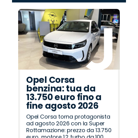
‹
›
Promo
Promo
Promo
Promo
Promo
Promo
Promo
Promo
Promo
Promo
Promo
Promo
Promo
Promo
Promo
Citroën
Mazda
Fiat
Cupra
Lancia
Opel
Peugeot
Omoda
Jeep
Abarth
Land
Alfa
Jaecoo
Hyundai
Seat
Rover
Romeo
Opel Corsa
benzina: tua da
13.750 euro fino a
fine agosto 2026
Opel Corsa torna protagonista
ad agosto 2026 con la Super
Rottamazione: prezzo da 13.750
euro, motore 1.2 turbo da 100