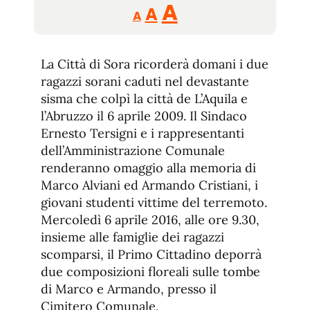
Reducir
Aumentar
Restablecer
A
A
A
tamaño
tamaño
tamaño
de
de
fuente.
La Città di Sora ricorderà domani i due
de
fuente
ragazzi sorani caduti nel devastante
fuente.
sisma che colpì la città de L’Aquila e
l’Abruzzo il 6 aprile 2009. Il Sindaco
Ernesto Tersigni e i rappresentanti
dell’Amministrazione Comunale
renderanno omaggio alla memoria di
Marco Alviani ed Armando Cristiani, i
giovani studenti vittime del terremoto.
Mercoledì 6 aprile 2016, alle ore 9.30,
insieme alle famiglie dei ragazzi
scomparsi, il Primo Cittadino deporrà
due composizioni floreali sulle tombe
di Marco e Armando, presso il
Cimitero Comunale.