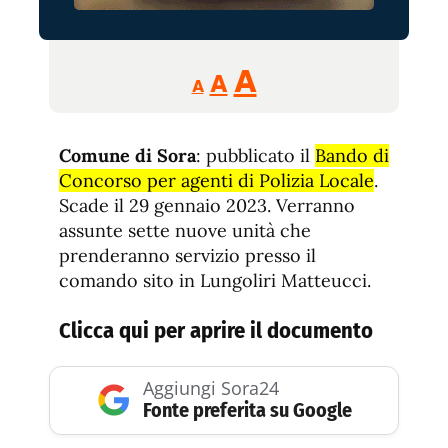
Reducir
Aumentar
Restablecer
A
A
A
tamaño
tamaño
tamaño
de
de
fuente.
Comune di Sora
: pubblicato il
de
Bando di
fuente
Concorso per agenti di Polizia Locale
.
fuente.
Scade il 29 gennaio 2023. Verranno
assunte sette nuove unità che
prenderanno servizio presso il
comando sito in Lungoliri Matteucci.
Clicca qui per aprire il documento
Aggiungi Sora24
Fonte preferita su Google