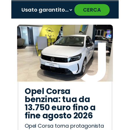
CERCA
‹
›
Promo
Promo
Promo
Promo
Promo
Promo
Promo
Promo
Promo
Promo
Promo
Promo
Promo
Promo
Promo
Omoda
Abarth
Jeep
Lancia
Hyundai
Jaecoo
Peugeot
Alfa
Land
Seat
Opel
Mazda
Fiat
Cupra
Citroën
Romeo
Rover
Opel Corsa
benzina: tua da
13.750 euro fino a
fine agosto 2026
Opel Corsa torna protagonista