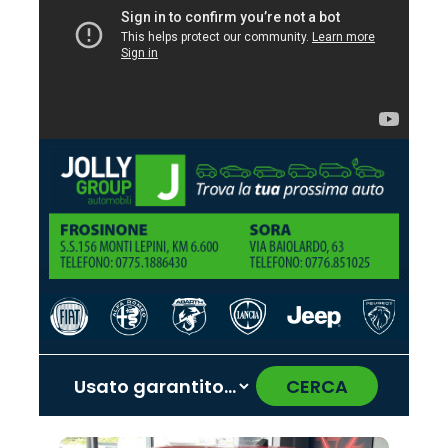
CERCA
‹
›