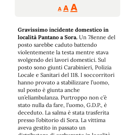
Reducir
Aumentar
Restablecer
A
A
A
tamaño
tamaño
tamaño
de
de
fuente.
Gravissimo incidente domestico in
de
fuente
località Pantano a Sora.
Un 78enne del
fuente.
posto sarebbe caduto battendo
violentemente la testa mentre stava
svolgendo dei lavori domestici. Sul
posto sono giunti Carabinieri, Polizia
Locale e Sanitari del 118. I soccorritori
hanno provato a stabilizzare l’uomo,
sul posto è giunta anche
un’eliambulanza. Purtroppo non c’è
stato nulla da fare, l’uomo, G.D.P., è
deceduto. La salma è stata trasferita
presso l’obitorio di Sora. La vittima
aveva gestito in passato un