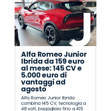
Promo
Promo
Promo
Promo
Promo
Promo
Promo
Promo
Promo
Promo
Promo
Promo
Promo
Promo
Promo
Citroën
Alfa
Opel
Mazda
Land
Omoda
Jaecoo
Cupra
Lancia
Hyundai
Jeep
Fiat
Seat
Peugeot
Abarth
Romeo
Rover
Alfa Romeo Junior
Ibrida da 159 euro
al mese: 145 CV e
5.000 euro di
vantaggi ad
agosto
Alfa Romeo Junior Ibrida
combina 145 CV, tecnologia a
48 volt, bagagliaio fino a 415