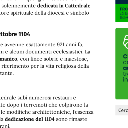
fuente.
ne solennemente
dedicata la Cattedrale
uore spirituale della diocesi e simbolo
ottobre 1104
e avvenne esattamente 921 anni fa,
i e alcuni documenti ecclesiastici. La
manico
, con linee sobrie e maestose,
riferimento per la vita religiosa della
stante.
ttedrale subì numerosi restauri e
te dopo i terremoti che colpirono la
 le modifiche architettoniche, l’essenza
lla
dedicazione del 1104
sono rimaste
rani.