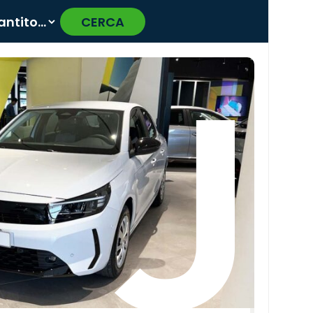
CERCA
›