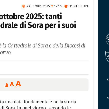
9 OTTOBRE 2025
17:16
1’
DI LETTURA
ottobre 2025: tanti
drale di Sora per i suoi
la Cattedrale di Sora e della Diocesi di
orvo.
Reducir
Aumentar
Restablecer
A
A
A
tamaño
tamaño
tamaño
de
de
fuente.
nta una data fondamentale nella storia
de
fuente
tà di Sora. In quel giorno, secondo le