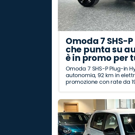
Omoda 7 SHS-P P
che punta su au
è in promo per 
Omoda 7 SHS-P Plug-in Hybr
autonomia, 92 km in elettr
promozione con rate da 19