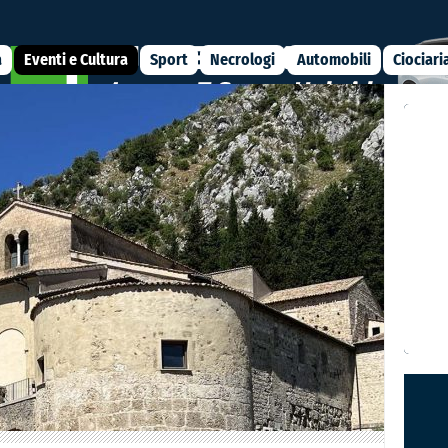
a
Eventi e Cultura
Sport
Necrologi
Automobili
Ciociari