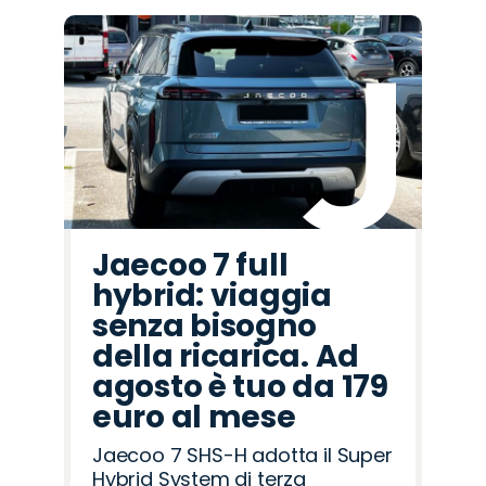
Promo
Promo
Promo
Promo
Promo
Promo
Promo
Promo
Promo
Promo
Promo
Promo
Promo
Promo
Promo
Seat
Omoda
Lancia
Abarth
Citroën
Peugeot
Mazda
Jaecoo
Cupra
Jeep
Opel
Alfa
Land
Fiat
Hyundai
Romeo
Rover
Jaecoo 7 full
hybrid: viaggia
senza bisogno
della ricarica. Ad
agosto è tuo da 179
euro al mese
Jaecoo 7 SHS-H adotta il Super
Hybrid System di terza