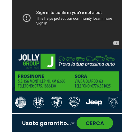
CERCA
‹
›