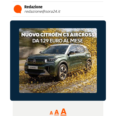
Redazione
redazione@sora24.it
Reducir
Aumentar
Restablecer
A
A
A
tamaño