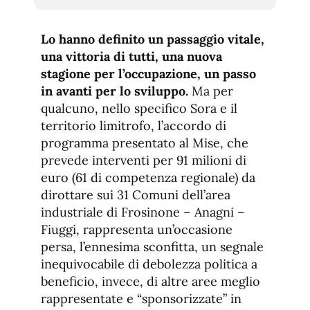
tamaño
tamaño
de
de
fuente.
Lo hanno definito un passaggio vitale,
de
fuente
una vittoria di tutti, una nuova
fuente.
stagione per l’occupazione, un passo
in avanti per lo sviluppo.
Ma per
qualcuno, nello specifico Sora e il
territorio limitrofo, l’accordo di
programma presentato al Mise, che
prevede interventi per 91 milioni di
euro (61 di competenza regionale) da
dirottare sui 31 Comuni dell’area
industriale di Frosinone – Anagni –
Fiuggi, rappresenta un’occasione
persa, l’ennesima sconfitta, un segnale
inequivocabile di debolezza politica a
beneficio, invece, di altre aree meglio
rappresentate e “sponsorizzate” in