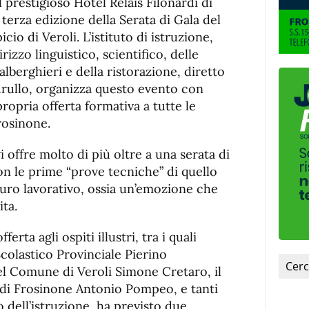
 prestigioso Hotel Relais Filonardi di
 terza edizione della Serata di Gala del
cio di Veroli. L’istituto di istruzione,
rizzo linguistico, scientifico, delle
alberghieri e della ristorazione, diretto
rullo, organizza questo evento con
 propria offerta formativa a tutte le
rosinone.
vi offre molto di più oltre a una serata di
n le prime “prove tecniche” di quello
turo lavorativo, ossia un’emozione che
ita.
erta agli ospiti illustri, tra i quali
Scolastico Provinciale Pierino
l Comune di Veroli Simone Cretaro, il
 di Frosinone Antonio Pompeo, e tanti
 dell’istruzione, ha previsto due