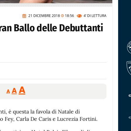
21 DICEMBRE 2018
18:56
4’
DI LETTURA
Gran Ballo delle Debuttanti
Reducir
Aumentar
Restablecer
A
A
A
tamaño
tamaño
tamaño
de
de
fuente.
ti, è questa la favola di Natale di
de
fuente
Fey, Carla De Caris e Lucrezia Fortini.
fuente.