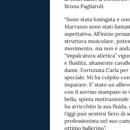
Bruna Pagliaroli:
“Sono stata lusingata e ono
Marrazzo sono stati fantas
aspettativa. All’inizio pens
struttura muscolare, potess
movimento, ma non è andata
“impalcatura atletica” vigo
e fluidità, altamente caval
dame. Fortunata Carla per
speciale. Mi ha colpito con
imparare. E’ stato un alli
con il sorriso stampato in v
bella, spinta motivazional
ha arricchito la sua fluida,
Oggi può sentirsi fiero di 
professionista nel suo cam
ottimo ballerino”.