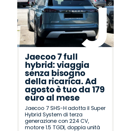
Alfa
Omoda
Citroën
Hyundai
Fiat
Opel
Mazda
Jaecoo
Peugeot
Jeep
Land
Lancia
Cupra
Abarth
Seat
Romeo
Rover
Jaecoo 7 full
hybrid: viaggia
senza bisogno
della ricarica. Ad
agosto è tuo da 179
euro al mese
Jaecoo 7 SHS-H adotta il Super
Hybrid System di terza
generazione con 224 CV,
motore 1.5 TGDI, doppia unità