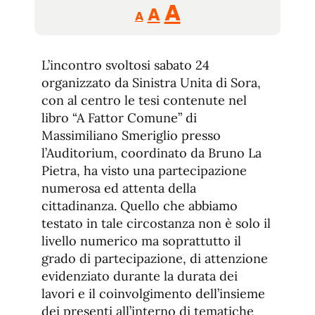
Reducir
Aumentar
Restablecer
A
A
A
tamaño
tamaño
tamaño
de
de
fuente.
L’incontro svoltosi sabato 24
de
fuente
organizzato da Sinistra Unita di Sora,
fuente.
con al centro le tesi contenute nel
libro “A Fattor Comune” di
Massimiliano Smeriglio presso
l’Auditorium, coordinato da Bruno La
Pietra, ha visto una partecipazione
numerosa ed attenta della
cittadinanza. Quello che abbiamo
testato in tale circostanza non è solo il
livello numerico ma soprattutto il
grado di partecipazione, di attenzione
evidenziato durante la durata dei
lavori e il coinvolgimento dell’insieme
dei presenti all’interno di tematiche