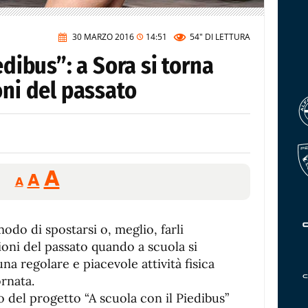
30 MARZO 2016
14:51
54"
DI LETTURA
edibus”: a Sora si torna
oni del passato
Reducir
Aumentar
Restablecer
A
A
A
tamaño
tamaño
tamaño
de
de
fuente.
odo di spostarsi o, meglio, farli
de
fuente
ioni del passato quando a scuola si
fuente.
na regolare e piacevole attività fisica
ornata.
vo del progetto “A scuola con il Piedibus”