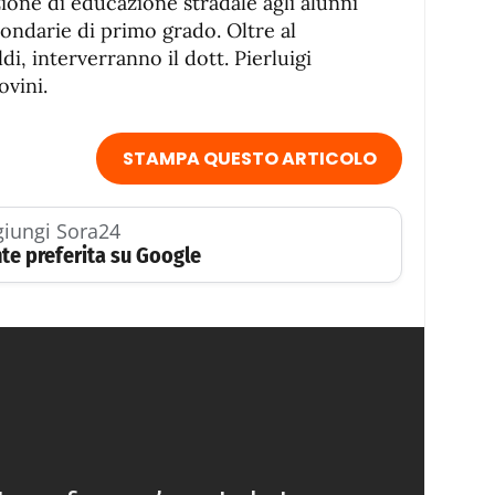
ione di educazione stradale agli alunni
condarie di primo grado. Oltre al
i, interverranno il dott. Pierluigi
ovini.
STAMPA QUESTO ARTICOLO
iungi Sora24
te preferita su Google