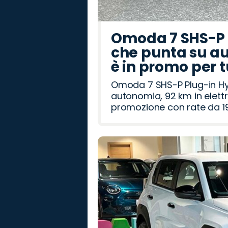
Omoda 7 SHS-P P
che punta su au
è in promo per 
Omoda 7 SHS-P Plug-in Hybr
autonomia, 92 km in elettr
promozione con rate da 19