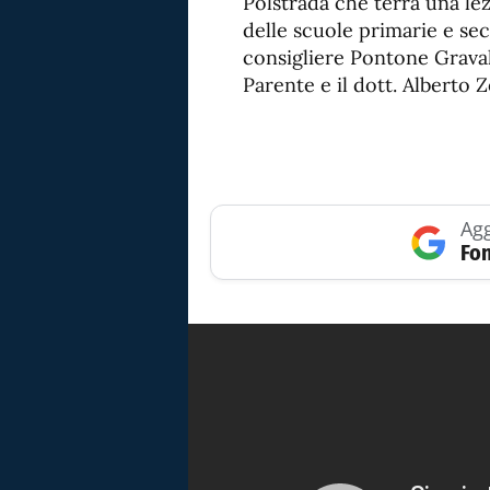
Polstrada che terrà una lez
delle scuole primarie e se
consigliere Pontone Gravald
Parente e il dott. Alberto Z
Agg
Fon