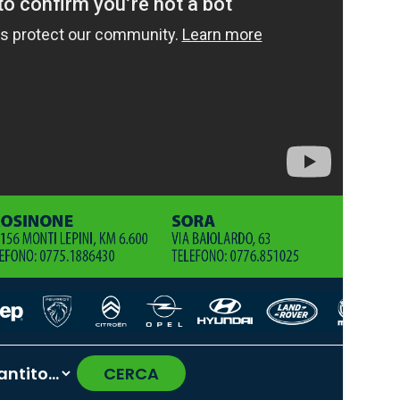
CERCA
›