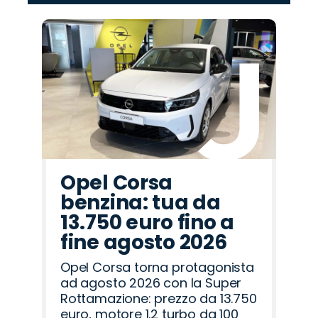
‹
›
Promo
Promo
Promo
Promo
Promo
Promo
Promo
Promo
Promo
Promo
Promo
Promo
Promo
Promo
Promo
Lancia
Citroën
Omoda
Cupra
Abarth
Jaecoo
Jeep
Peugeot
Seat
Fiat
Hyundai
Opel
Mazda
Land
Alfa
Rover
Romeo
Opel Corsa
benzina: tua da
13.750 euro fino a
fine agosto 2026
Opel Corsa torna protagonista
ad agosto 2026 con la Super
Rottamazione: prezzo da 13.750
euro, motore 1.2 turbo da 100