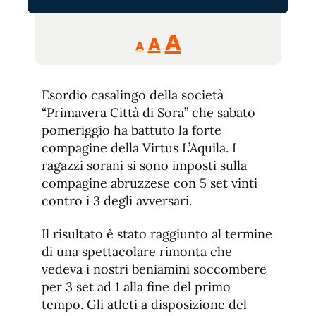
Reducir
Aumentar
Restablecer
A
A
A
tamaño
tamaño
tamaño
de
de
fuente.
Esordio casalingo della società
de
fuente
“Primavera Città di Sora” che sabato
fuente.
pomeriggio ha battuto la forte
compagine della Virtus L’Aquila. I
ragazzi sorani si sono imposti sulla
compagine abruzzese con 5 set vinti
contro i 3 degli avversari.
Il risultato è stato raggiunto al termine
di una spettacolare rimonta che
vedeva i nostri beniamini soccombere
per 3 set ad 1 alla fine del primo
tempo. Gli atleti a disposizione del