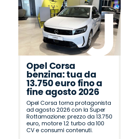
Promo
Promo
Promo
Promo
Promo
Promo
Promo
Promo
Promo
Promo
Promo
Promo
Promo
Promo
Promo
Mazda
Omoda
Jaecoo
Land
Citroën
Alfa
Opel
Fiat
Seat
Cupra
Lancia
Abarth
Jeep
Hyundai
Peugeot
Rover
Romeo
Opel Corsa
benzina: tua da
13.750 euro fino a
fine agosto 2026
Opel Corsa torna protagonista
ad agosto 2026 con la Super
Rottamazione: prezzo da 13.750
euro, motore 1.2 turbo da 100
CV e consumi contenuti.