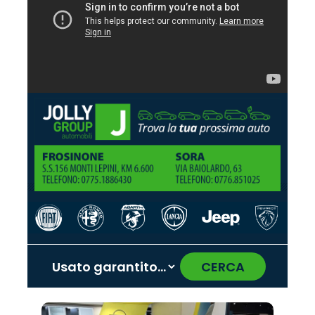
CERCA
‹
›