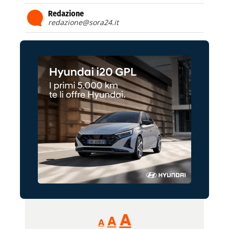
Redazione
redazione@sora24.it
Reducir
Aumentar
Restablecer
A
A
A
tamaño