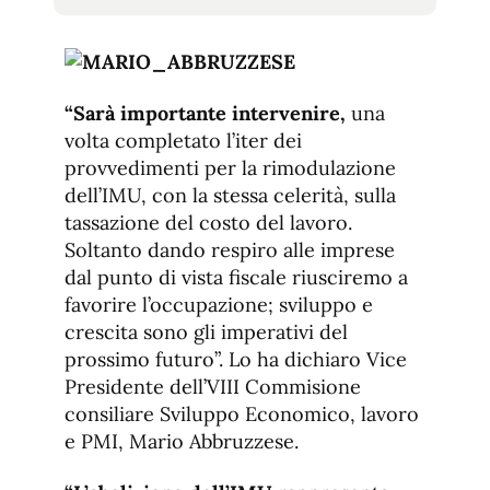
tamaño
tamaño
de
de
fuente.
de
fuente
fuente.
“Sarà importante intervenire,
una
volta completato l’iter dei
provvedimenti per la rimodulazione
dell’IMU, con la stessa celerità, sulla
tassazione del costo del lavoro.
Soltanto dando respiro alle imprese
dal punto di vista fiscale riusciremo a
favorire l’occupazione; sviluppo e
crescita sono gli imperativi del
prossimo futuro”. Lo ha dichiaro Vice
Presidente dell’VIII Commisione
consiliare Sviluppo Economico, lavoro
e PMI, Mario Abbruzzese.