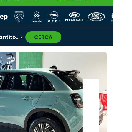
CERCA
›