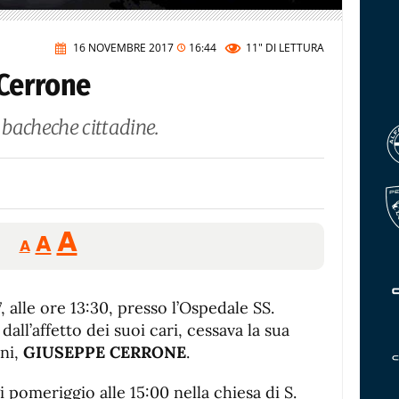
16 NOVEMBRE 2017
16:44
11"
DI LETTURA
Cerrone
e bacheche cittadine.
Reducir
Aumentar
Restablecer
A
A
A
tamaño
tamaño
tamaño
de
de
fuente.
 alle ore 13:30, presso l’Ospedale SS.
de
fuente
dall’affetto dei suoi cari, cessava la sua
fuente.
nni,
GIUSEPPE CERRONE
.
gi pomeriggio alle 15:00 nella chiesa di S.