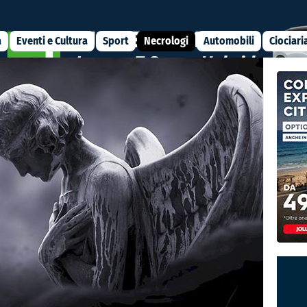
a
Eventi e Cultura
Sport
Necrologi
Automobili
Ciociari