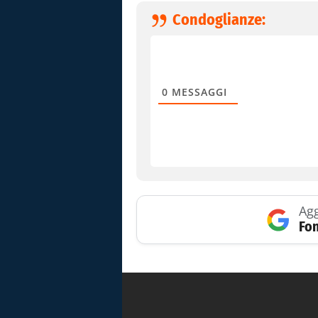
Condoglianze:
0
MESSAGGI
Agg
Fon