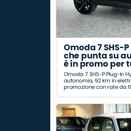
Omoda 7 SHS-P P
che punta su au
è in promo per 
Omoda 7 SHS-P Plug-in Hybr
autonomia, 92 km in elettr
promozione con rate da 19