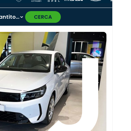
CERCA
›