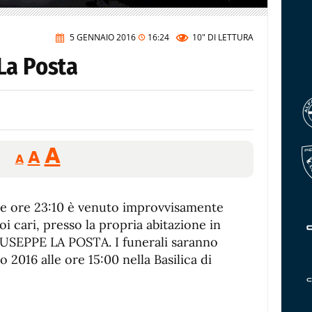
5 GENNAIO 2016
16:24
10"
DI LETTURA
La Posta
Reducir
Aumentar
Restablecer
A
A
A
tamaño
tamaño
tamaño
de
de
fuente.
lle ore 23:10 è venuto improvvisamente
de
fuente
oi cari, presso la propria abitazione in
fuente.
IUSEPPE LA POSTA. I funerali saranno
o 2016 alle ore 15:00 nella Basilica di