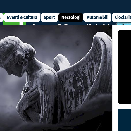
a
Eventi e Cultura
Sport
Necrologi
Automobili
Ciociari