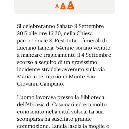
Reducir
Aumentar
Restablecer
A
A
A
tamaño
tamaño
tamaño
de
de
fuente.
Si celebreranno Sabato 9 Settembre
de
fuente
2017 alle ore 16:30, nella Chiesa
fuente.
parrocchiale S. Restituta, i funerali di
Luciano Lancia, 54enne sorano venuto
a mancare tragicamente il 4 Settembre
scorso a seguito di un gravissimo
incidente stradale avvenuto sulla via
Mària in territorio di Monte San
Giovanni Campano.
L’uomo lavorava presso la Biblioteca
dell’Abbazia di Casamari ed era molto
conosciuto nella città volsca. La sua
scomparsa ha suscitato grande
commozione. Lancia lascia la moglie e