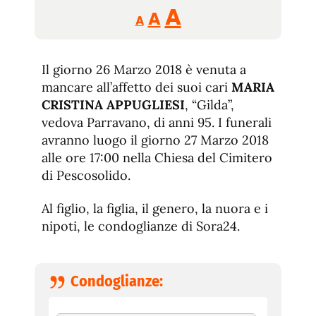
Reducir
Aumentar
Restablecer
A
A
A
tamaño
tamaño
tamaño
de
de
fuente.
Il giorno 26 Marzo 2018 è venuta a
de
fuente
mancare all’affetto dei suoi cari
MARIA
fuente.
CRISTINA APPUGLIESI
, “Gilda”,
vedova Parravano, di anni 95. I funerali
avranno luogo il giorno 27 Marzo 2018
alle ore 17:00 nella Chiesa del Cimitero
di Pescosolido.
Al figlio, la figlia, il genero, la nuora e i
nipoti, le condoglianze di Sora24.
Condoglianze: