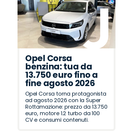
Jeep
Seat
Fiat
Citroën
Lancia
Mazda
Cupra
Land
Hyundai
Jaecoo
Peugeot
Omoda
Abarth
Alfa
Opel
Rover
Romeo
Opel Corsa
benzina: tua da
13.750 euro fino a
fine agosto 2026
Opel Corsa torna protagonista
ad agosto 2026 con la Super
Rottamazione: prezzo da 13.750
euro, motore 1.2 turbo da 100
CV e consumi contenuti.