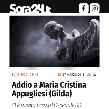
NECROLOGI
27 MARZO 2018
12"
Addio a Maria Cristina
Appugliesi (Gilda)
Si è spenta presso l'Ospedale SS.