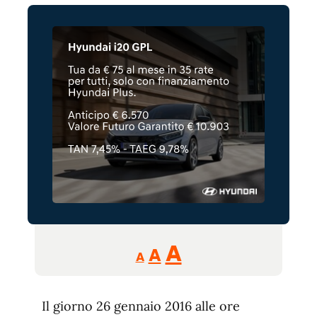
Reducir
Aumentar
Restablecer
A
A
A
tamaño
tamaño
tamaño
de
de
fuente.
Il giorno 26 gennaio 2016 alle ore
de