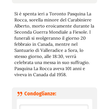
tamaño
tamaño
de
de
fuente.
Si è spenta ieri a Toronto Pasquina La
de
fuente
Rocca, sorella minore del Carabiniere
fuente.
Alberto, morto eroicamente durante la
Seconda Guerra Mondiale a Fiesole. I
funerali si svolgeranno il giorno 20
febbraio in Canada, mentre nel
Santuario di Valleradice a Sora, lo
stesso giorno, alle 18:30, verrà
celebrata una messa in suo suffragio.
Pasquina La Rocca aveva 101 anni e
viveva in Canada dal 1958.
Condoglianze: