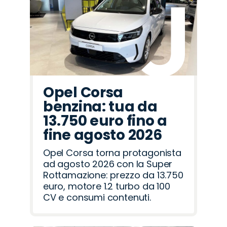
Hyundai
Fiat
Alfa
Omoda
Mazda
Opel
Land
Abarth
Lancia
Citroën
Peugeot
Jaecoo
Jeep
Cupra
Seat
Romeo
Rover
Opel Corsa
benzina: tua da
13.750 euro fino a
fine agosto 2026
Opel Corsa torna protagonista
ad agosto 2026 con la Super
Rottamazione: prezzo da 13.750
euro, motore 1.2 turbo da 100
CV e consumi contenuti.