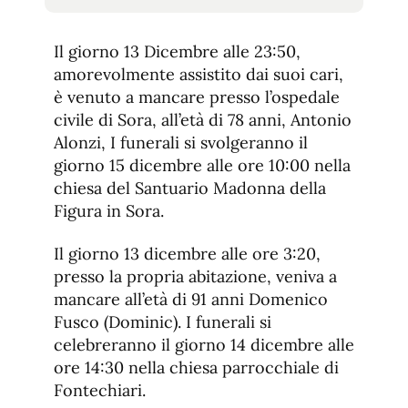
tamaño
tamaño
de
de
fuente.
Il giorno 13 Dicembre alle 23:50,
de
fuente
amorevolmente assistito dai suoi cari,
fuente.
è venuto a mancare presso l’ospedale
civile di Sora, all’età di 78 anni, Antonio
Alonzi, I funerali si svolgeranno il
giorno 15 dicembre alle ore 10:00 nella
chiesa del Santuario Madonna della
Figura in Sora.
Il giorno 13 dicembre alle ore 3:20,
presso la propria abitazione, veniva a
mancare all’età di 91 anni Domenico
Fusco (Dominic). I funerali si
celebreranno il giorno 14 dicembre alle
ore 14:30 nella chiesa parrocchiale di
Fontechiari.