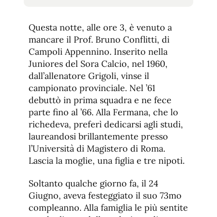
tamaño
tamaño
de
de
fuente.
Questa notte, alle ore 3, è venuto a
de
fuente
mancare il Prof. Bruno Conflitti, di
fuente.
Campoli Appennino. Inserito nella
Juniores del Sora Calcio, nel 1960,
dall’allenatore Grigoli, vinse il
campionato provinciale. Nel ’61
debuttò in prima squadra e ne fece
parte fino al ’66. Alla Fermana, che lo
richedeva, preferì dedicarsi agli studi,
laureandosi brillantemente presso
l’Università di Magistero di Roma.
Lascia la moglie, una figlia e tre nipoti.
Soltanto qualche giorno fa, il 24
Giugno, aveva festeggiato il suo 73mo
compleanno. Alla famiglia le più sentite