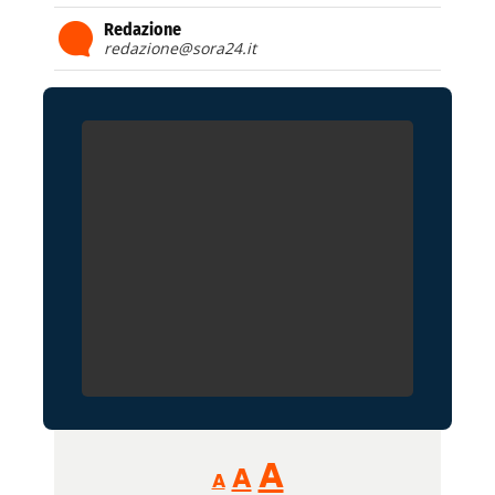
Redazione
redazione@sora24.it
Reducir
Aumentar
Restablecer
A
A
A
tamaño