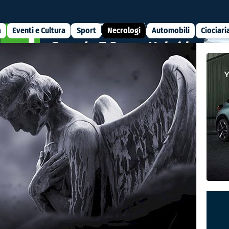
a
Eventi e Cultura
Sport
Necrologi
Automobili
Ciociari