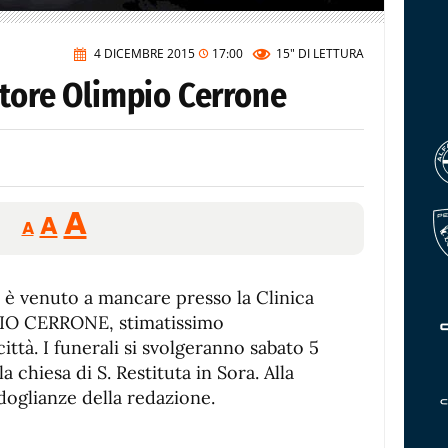
4 DICEMBRE 2015
17:00
15"
DI LETTURA
itore Olimpio Cerrone
Reducir
Aumentar
Restablecer
A
A
A
tamaño
tamaño
tamaño
de
de
fuente.
 è venuto a mancare presso la Clinica
de
fuente
IO CERRONE, stimatissimo
fuente.
ittà. I funerali si svolgeranno sabato 5
a chiesa di S. Restituta in Sora. Alla
ndoglianze della redazione.