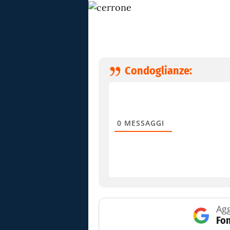
Condoglianze:
0
MESSAGGI
Agg
Fon