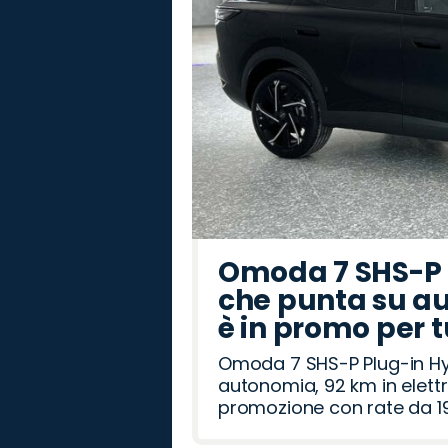
Omoda 7 SHS-P P
che punta su au
è in promo per 
Omoda 7 SHS-P Plug-in Hybr
autonomia, 92 km in elettr
promozione con rate da 19