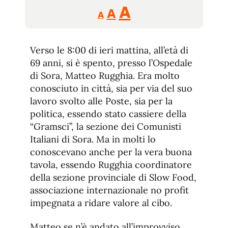
Reducir
Aumentar
Restablecer
A
A
A
tamaño
tamaño
tamaño
de
de
fuente.
Verso le 8:00 di ieri mattina, all’età di
de
fuente
69 anni, si è spento, presso l’Ospedale
fuente.
di Sora, Matteo Rugghia. Era molto
conosciuto in città, sia per via del suo
lavoro svolto alle Poste, sia per la
politica, essendo stato cassiere della
“Gramsci”, la sezione dei Comunisti
Italiani di Sora. Ma in molti lo
conoscevano anche per la vera buona
tavola, essendo Rugghia coordinatore
della sezione provinciale di Slow Food,
associazione internazionale no profit
impegnata a ridare valore al cibo.
Matteo se n’è andato all’improvviso,